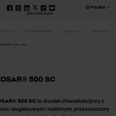
POLSKA
ZNAJDŹ NAS
NOŚCI
DO POBRANIA
USŁUGI
KONTAKT
OSAR® 500 SC
ZOSAR® 500 SC
OSAR® 500 SC
to środek chwastobójczy o
łaniu doglebowym i nalistnym, przeznaczony