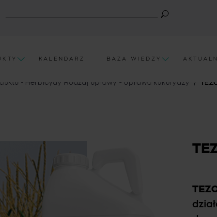
UKTY
KALENDARZ
BAZA WIEDZY
AKTUAL
duktu - Herbicydy
Rodzaj uprawy - Uprawa kukurydzy
TEZ
TE
TEZ
dzia