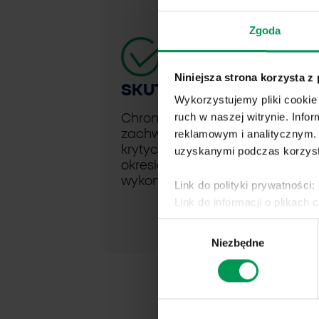
Zgoda
Niniejsza strona korzysta z
SKUTECZNY
Wykorzystujemy pliki cookie 
ruch w naszej witrynie. Inf
Chroni przed
reklamowym i analitycznym. 
zachwaszczeniem w
krytycznym dla kukurydzy
uzyskanymi podczas korzysta
okresie, przez 6-8 tygodni po
wykonaniu zabiegu.
Link do polityki prywatności:
Link do informacji o plikach 
Wybór
Niezbędne
zgody