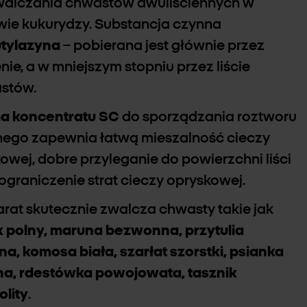
walczania chwastów dwuliściennych w
wie kukurydzy. Substancja czynna
utylazyna
– pobierana jest głównie przez
nie, a w mniejszym stopniu przez liście
stów.
ma
koncentratu SC
do sporządzania roztworu
ego zapewnia łatwą mieszalność cieczy
owej, dobre przyleganie do powierzchni liści
ograniczenie strat cieczy opryskowej.
rat skutecznie zwalcza chwasty takie jak
ek polny, maruna bezwonna, przytulia
a, komosa biała, szarłat szorstki, psianka
na, rdestówka powojowata, tasznik
olity
.