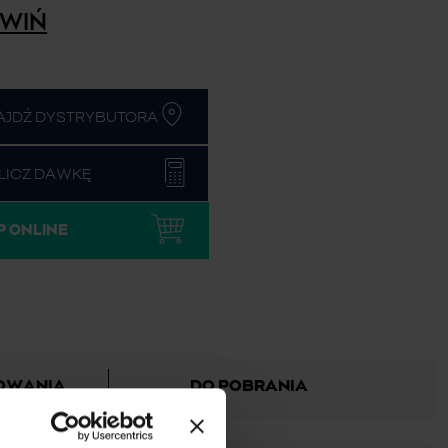
WIŃ
AJDŹ DYSTRYBUTORA
LICZ DAWKĘ
P ONLINE
SOWANIA
DO POBRANIA