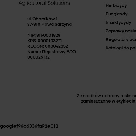
Herbicydy
Fungicydy
ul. Chemików 1
Insektycydy
37-310 Nowa Sarzyna
Zaprawy nasi
NIP: 8160001828
Regulatory wz
KRS: 0000103271
REGON: 000042352
Katalogi do po
Numer Rejestrowy BDO:
000025132
Ze środków ochrony roślin 
zamieszczone w etykiecie 
googlef96c6336fa92e012