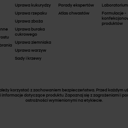
Uprawa kukurydzy
Porady ekspertów
Laboratorium
Uprawa rzepaku
Atlas chwastów
Formulacje -
konfekcjono
Uprawa zboża
produktów
enne
Uprawa buraka
cukrowego
rostu
Uprawa ziemniaka
brania
Uprawa warzyw
Sady i krzewy
należy korzystać z zachowaniem bezpieczeństwa. Przed każdym uż
i informacje dotyczące produktu. Zapoznaj się z zagrożeniami i po
ostrożności wymienionymi na etykiecie.