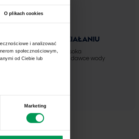
O plikach cookies
PEWNY W DZIAŁANIU
ołecznościowe i analizować
artnerom społecznościowym,
Potwierdzona wysoka
anymi od Ciebie lub
skuteczność przy dawce wody
150-300 l/ha.
Marketing