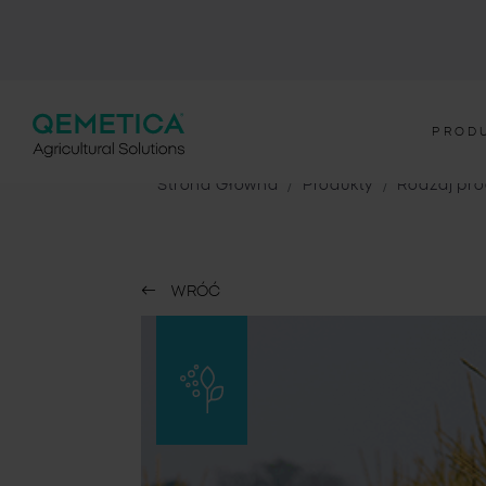
PROD
Strona Główna
Produkty
Rodzaj pro
WRÓĆ