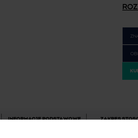
ROZ
ZN
OB
KU
INFORMACJE PODSTAWOWE
ZAKRES STO