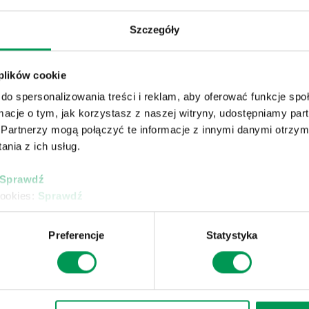
Szczegóły
 plików cookie
BEZKONKURENCYJNY
do spersonalizowania treści i reklam, aby oferować funkcje sp
ormacje o tym, jak korzystasz z naszej witryny, udostępniamy p
Zwalcza uciążliwe chwasty
Partnerzy mogą połączyć te informacje z innymi danymi otrzym
dwuliścienne w uprawie
kukurydzy.
nia z ich usług.
Sprawdź
cookies:
Sprawdź
Preferencje
Statystyka