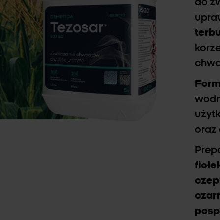
do z
upra
terb
korze
chwa
For
wodn
użytk
oraz 
Prepa
fioł
czepn
czar
posp