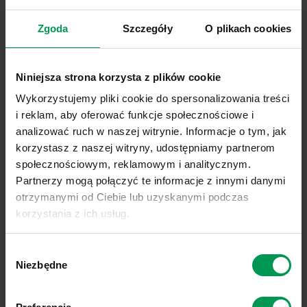
Liście na łodydze
: rombowate, jajowate, eliptyczne,
Zgoda
Szczegóły
O plikach cookies
odlegle ząbkowane, czasem całobrzegie, o
klinowatej nasadzie, na ogonku długości ok.
połowy blaszki, ustawione na łodydze skrętolegle.
Niniejsza strona korzysta z plików cookie
Wykorzystujemy pliki cookie do spersonalizowania treści
Korzeń
: palowy, dość cienki, silnie rozgałęziony na
i reklam, aby oferować funkcje społecznościowe i
całej długości, osiąga głębokość od kilku do 20–30
analizować ruch w naszej witrynie. Informacje o tym, jak
cm.
korzystasz z naszej witryny, udostępniamy partnerom
społecznościowym, reklamowym i analitycznym.
Kwiaty
: skupione w podbaldaszki, białe lub kre-
Partnerzy mogą połączyć te informacje z innymi danymi
mowe, żółtawe, dość duże (ok. 10 mm średnicy),
otrzymanymi od Ciebie lub uzyskanymi podczas
korzystania z ich usług.
pięciopłatkowe.
Link do polityki prywatności:
Sprawdź
Owoc
: czarna jagoda, o średnicy ok. 5–8 mm.
Wybór
Link do informacji o plikach cookies:
Sprawdź
Niezbędne
zgody
SZKODLIWOŚĆ