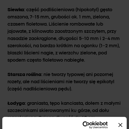
Siewka
: część podliścieniowa (hipokotyl) gęsto
omszona, 7–15 mm, grubości ok. 1 mm, zielona,
czasem fioletowa. Liścienie rombowate lub
jajowate, z klinowato zaostrzonym szczytem, przy
nasadzie zaokrąglone, długości 5–10 mm i 2–4 mm
szerokości, na bardzo krótkim na ogonku (1–2 mm),
blaszki liścieni nagie, z wierzchu zielone, pod
spodem często fioletowo nabiegłe.
Starsza roślina
: nie tworzy typowej ani pozornej
rozety, ale nad liścieniami nie tworzy się epikotyl
(część nadliścieniowa pędu).
Łodyga
: graniasta, tępo kanciasta, dołem z małymi
szczecinkami skierowanymi ku górze, od dołu
rozgałęziona. Osiąga długość do 60 cm
(najczęściej 20–30 cm).