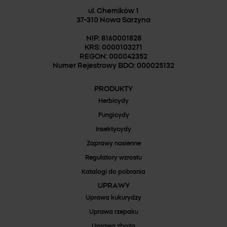
ul. Chemików 1
37-310 Nowa Sarzyna
NIP: 8160001828
KRS: 0000103271
REGON: 000042352
Numer Rejestrowy BDO: 000025132
PRODUKTY
Herbicydy
Fungicydy
Insektycydy
Zaprawy nasienne
Regulatory wzrostu
Katalogi do pobrania
UPRAWY
Uprawa kukurydzy
Uprawa rzepaku
Uprawa zboża