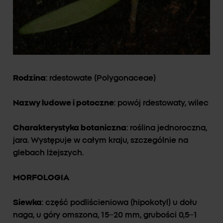
Rodzina
: rdestowate (Polygonaceae)
Nazwy ludowe i potoczne
: powój rdestowaty, wilec
Charakterystyka botaniczna
: roślina jednoroczna,
jara. Występuje w całym kraju, szczególnie na
glebach lżejszych.
MORFOLOGIA
Siewka
: część podliścieniowa (hipokotyl) u dołu
naga, u góry omszona, 15–20 mm, grubości 0,5–1