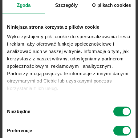
strzałkowatej nasadzie, na ogonkach długości ok.
Zgoda
Szczegóły
O plikach cookies
połowy blaszki, z wyraźnie widocznym, pierzastym
unerwieniem, ustawione na łodydze skrętolegle.
Niniejsza strona korzysta z plików cookie
Korzeń
: palowy, cienki, powykrzywiany, rozgałę-
Wykorzystujemy pliki cookie do spersonalizowania treści
ziony na całej długości, osiąga głębokość od kilku
i reklam, aby oferować funkcje społecznościowe i
do 25–40 cm.
analizować ruch w naszej witrynie. Informacje o tym, jak
korzystasz z naszej witryny, udostępniamy partnerom
Kwiaty
: ustawione w krótkie luźne kłosy, proste,
społecznościowym, reklamowym i analitycznym.
wyrastające z kątów liści. Kwiaty trójgraniaste,
Partnerzy mogą połączyć te informacje z innymi danymi
białe, liliowe lub zielonkawe.
otrzymanymi od Ciebie lub uzyskanymi podczas
korzystania z ich usług.
Owoc
: trójgraniasty orzeszek z krótkim dzióbkiem,
Link do polityki prywatności:
Sprawdź
czarny lub ciemnobrązowy, długości ok. 2,5 mm.
Wybór
Link do informacji o plikach cookies:
Sprawdź
Niezbędne
zgody
SZKODLIWOŚĆ
Preferencje
Progi szkodliwości
: nieprecyzyjne, kilkanaście