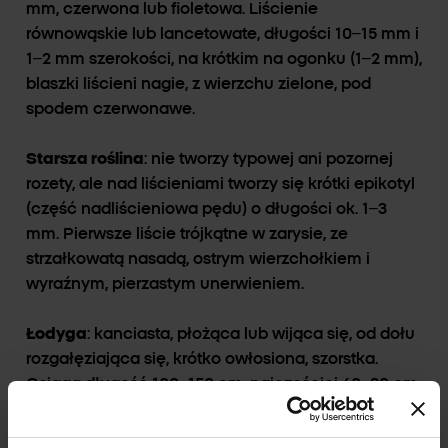
mm, czerwona lub fioletowa. Liścienie
równowąskie lub lancetowate, długości 10–15 mm i
1–2 mm szerokości, na krótkim na ogonku (1–2 mm),
blaszki liścieni nagie, z wierzchu zielone, pod
spodem czerwonawe.
Starsza roślina
: nie tworzy typowej ani pozornej
rozety, ale nad liścieniami tworzy się krótki epikotyl
(część nadliścieniowa pędu) o długości ok. 1–3
mm. Pierwsze liście trójkątne w zarysie, ze
strzałkowatą nasadą, ostrym wierzchołkiem i
wyraźnym, pierzastym unerwieniem.
Łodyga
: kanciasta, płożąca lub wijąca się, od dołu
rozgałęziająca się, krótko owłosiona, szorstka.
Osiąga długość 100–150 cm, najczęściej 60–80 cm.
Liście na łodydze
: trójkątne w zarysie, o