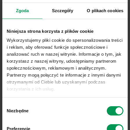
Zgoda
Szczegóły
O plikach cookies
Niniejsza strona korzysta z plików cookie
Wykorzystujemy pliki cookie do spersonalizowania treści
i reklam, aby oferować funkcje społecznościowe i
analizować ruch w naszej witrynie. Informacje o tym, jak
korzystasz z naszej witryny, udostępniamy partnerom
społecznościowym, reklamowym i analitycznym.
Partnerzy mogą połączyć te informacje z innymi danymi
otrzymanymi od Ciebie lub uzyskanymi podczas
korzystania z ich usług.
Link do polityki prywatności:
Sprawdź
Wybór
21.02.2023
Link do informacji o plikach cookies:
Sprawdź
Niezbędne
zgody
Ruszyła akcja promocyjna dla
produktu Dovvo!
Preferencje