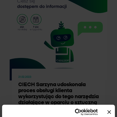
21.02.2023
CIECH Sarzyna udoskonala
proces obsługi klienta
wykorzystując do tego narzędzia
działające w oparciu o sztuczną
inteligencję