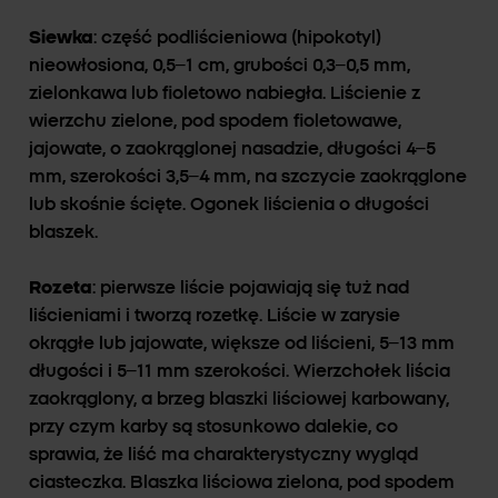
Siewka
: część podliścieniowa (hipokotyl)
nieowłosiona, 0,5–1 cm, grubości 0,3–0,5 mm,
zielonkawa lub fioletowo nabiegła. Liścienie z
wierzchu zielone, pod spodem fioletowawe,
jajowate, o zaokrąglonej nasadzie, długości 4–5
mm, szerokości 3,5–4 mm, na szczycie zaokrąglone
lub skośnie ścięte. Ogonek liścienia o długości
blaszek.
Rozeta
: pierwsze liście pojawiają się tuż nad
liścieniami i tworzą rozetkę. Liście w zarysie
okrągłe lub jajowate, większe od liścieni, 5–13 mm
długości i 5–11 mm szerokości. Wierzchołek liścia
zaokrąglony, a brzeg blaszki liściowej karbowany,
przy czym karby są stosunkowo dalekie, co
sprawia, że liść ma charakterystyczny wygląd
ciasteczka. Blaszka liściowa zielona, pod spodem