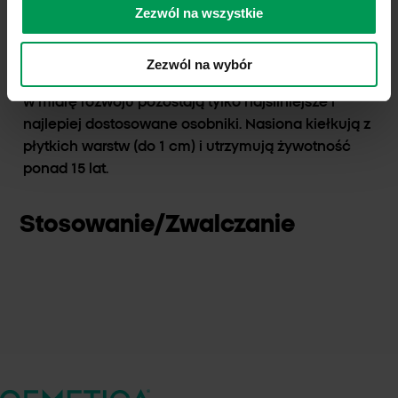
Zezwól na wszystkie
przy wysokiej zasobności, dlatego jest tak często
spotykany i łatwo konkuruje z innymi chwastami i
roślinami uprawnymi. Nierzadko stwierdza się
Zezwól na wybór
występowanie kilku tysięcy siewek na 1 m2, jednak
w miarę rozwoju pozostają tylko najsilniejsze i
najlepiej dostosowane osobniki. Nasiona kiełkują z
płytkich warstw (do 1 cm) i utrzymują żywotność
ponad 15 lat.
Stosowanie/Zwalczanie