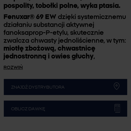
pospolity, tobołki polne, wyka ptasia.
Fenuxar® 69 EW
dzięki systemicznemu
działaniu substancji aktywnej
fanoksaprop-P-etylu, skutecznie
zwalcza chwasty jednoliścienne, w tym:
miotłę zbożową, chwastnicę
jednostronną i owies głuchy
,
ROZWIŃ
ZNAJDŹ DYSTRYBUTORA
OBLICZ DAWKĘ