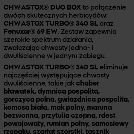
CHWASTOX® DUO BOX
to połączenie
dwóch skutecznych herbicydów:
CHWASTOX TURBO® 340 SL
oraz
Fenuxar® 69 EW
. Zestaw zapewnia
szerokie spektrum działania,
zwalczając chwasty jedno- i
dwuliścienne w jednym zabiegu.
CHWASTOX TURBO® 340 SL
eliminuje
najczęściej występujące chwasty
dwuliścienne, takie jak
chaber
bławatek, dymnica pospolita,
gorczyca polna, gwiazdnica pospolita,
komosa biała, mak polny, maruna
bezwonna, przytulia czepna, rdest
powojowaty, rumian polny, samosiewy
rzepaku, szarłat szorstki, tasznik