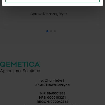
FENUXAR® 69 EW
Sprawdź szczegóły
ul. Chemików 1
37-310 Nowa Sarzyna
NIP: 8160001828
KRS: 0000103271
REGON: 000042352