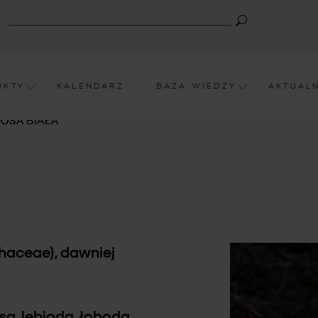
UKTY
KALENDARZ
BAZA WIEDZY
AKTUAL
OSA BIAŁA
haceae), dawniej
sa, lebioda, łoboda