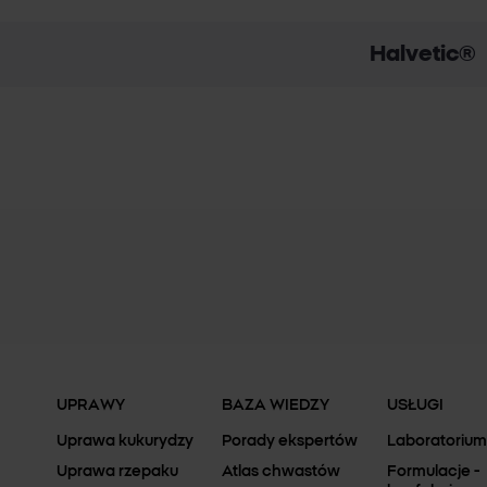
Halvetic®
UPRAWY
BAZA WIEDZY
USŁUGI
Uprawa kukurydzy
Porady ekspertów
Laboratorium
Uprawa rzepaku
Atlas chwastów
Formulacje -