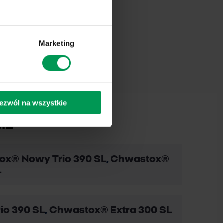
Marketing
ezwól na wszystkie
IE
x® Nowy Trio 390 SL
,
Chwastox®
L
o 390 SL
,
Chwastox® Extra 300 SL