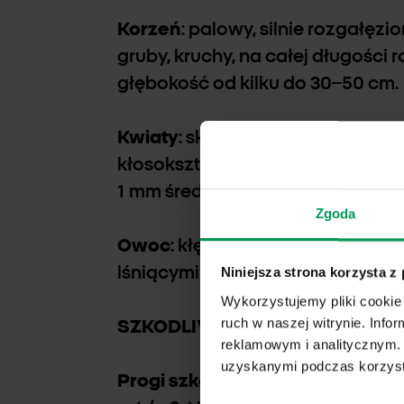
Korzeń
: palowy, silnie rozgałęzi
gruby, kruchy, na całej długości 
głębokość od kilku do 30–50 cm.
Kwiaty
: skupione w kłębki, które
kłosokształtne wiechy, zielone lu
1 mm średnicy), pięciopłatkowe.
Zgoda
Owoc
: kłębek, soczewkowo spła
lśniącymi nasionami.
Niniejsza strona korzysta z
Wykorzystujemy pliki cookie 
ruch w naszej witrynie. Inf
SZKODLIWOŚĆ
reklamowym i analitycznym. 
uzyskanymi podczas korzysta
Progi szkodliwości
: (5% spadku 