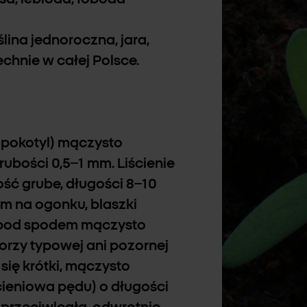
oślina jednoroczna, jara,
hnie w całej Polsce.
hipokotyl) mączysto
ubości 0,5–1 mm. Liścienie
ść grube, długości 8–10
im na ogonku, blaszki
u, pod spodem mączysto
worzy typowej ani pozornej
 się krótki, mączysto
cieniowa pędu) o długości