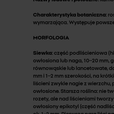
Charakterystyka botaniczna
: r
wymarzająca. Występuje powszec
MORFOLOGIA
Siewka
: część podliścieniowa (
owłosiona lub naga, 10–20 mm, gr
równowąskie lub lancetowate, do
mm i 1–2 mm szerokości, na krótk
liścieni zwykle nagie z wierzch
owłosione. Starsza roślina: nie t
rozety, ale nad liścieniami tworzy
owłosiony epikotyl (część nadliś