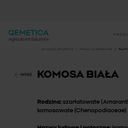
PROD
Strona Główna
Atlas chwastów
KOM
KOMOSA BIAŁA
Wróć
Rodzina
: szarłatowate (Amarant
komosowate (Chenopodiaceae)
Nazwy ludowe i potoczne
: kamo