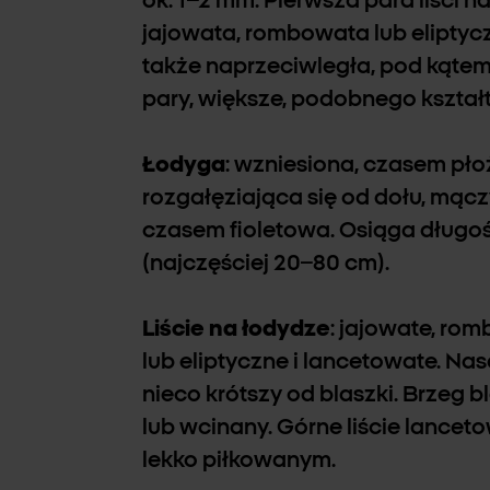
ok. 1–2 mm. Pierwsza para liści 
jajowata, rombowata lub eliptyczn
także naprzeciwległa, pod kątem
pary, większe, podobnego kształt
Łodyga
: wzniesiona, czasem pło
rozgałęziająca się od dołu, mącz
czasem fioletowa. Osiąga długoś
(najczęściej 20–80 cm).
Liście na łodydze
: jajowate, ro
lub eliptyczne i lancetowate. Na
nieco krótszy od blaszki. Brzeg 
lub wcinany. Górne liście lancet
lekko piłkowanym.