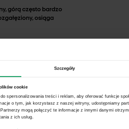
ony, górą często bardzo
rozgałęziony, osiąga
 są zebrane w
b żółte, bardzo drobne (ok.
Szczegóły
szczony, z czarnymi
 plików cookie
do spersonalizowania treści i reklam, aby oferować funkcje sp
ormacje o tym, jak korzystasz z naszej witryny, udostępniamy p
Partnerzy mogą połączyć te informacje z innymi danymi otrzym
nia z ich usług.
plonu) kukurydza – 0,5