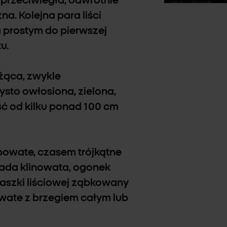
naprzeciwległa, odwrotnie
a. Kolejna para liści
 prostym do pierwszej
u.
żąca, zwykle
ysto owłosiona, zielona,
ć od kilku ponad 100 cm
mbowate, czasem trójkątne
sada klinowata, ogonek
blaszki liściowej ząbkowany
owate z brzegiem całym lub