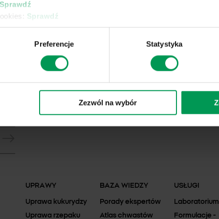
Sprawdź
cookies:
Sprawdź
Preferencje
Statystyka
Zezwól na wybór
Z
UPRAWY
BAZA WIEDZY
USŁUGI
Uprawa kukurydzy
Porady ekspertów
Laboratorium
Uprawa rzepaku
Atlas chwastów
Formulacje -