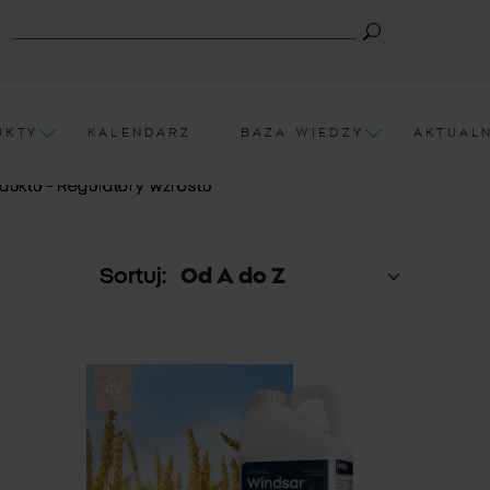
UKTY
KALENDARZ
BAZA WIEDZY
AKTUAL
duktu - Regulatory wzrostu
Sortuj: