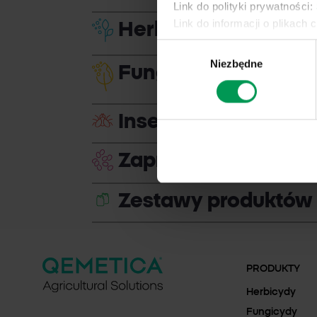
Link do polityki prywatności:
Link do informacji o plikach 
Herbicydy Jesienne
Wybór
Niezbędne
zgody
Fungicydy
Insektycydy
Zaprawy nasienne
Zestawy produktów
PRODUKTY
Herbicydy
Fungicydy