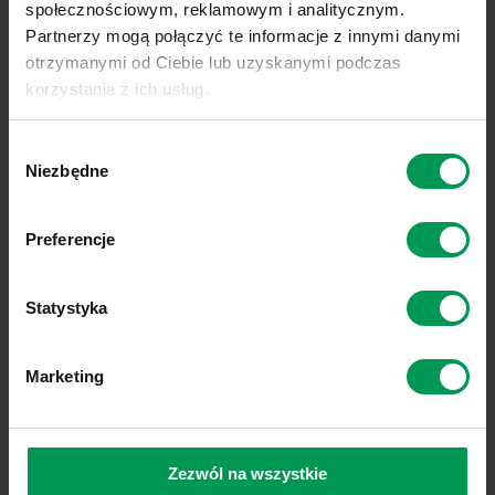
03
społecznościowym, reklamowym i analitycznym.
Partnerzy mogą połączyć te informacje z innymi danymi
otrzymanymi od Ciebie lub uzyskanymi podczas
WRZESIEŃ
korzystania z ich usług.
Dzień Kukurydzy z PZPK Garzyń
Link do polityki prywatności:
Sprawdź
Wybór
Link do informacji o plikach cookies:
Sprawdź
Niezbędne
zgody
Preferencje
04
Statystyka
WRZESIEŃ
Marketing
WOJTASIK Zakrzewo: Dni Kukurydzy 77-424
Zezwól na wszystkie