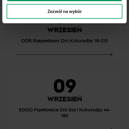
07
Zezwól na wybór
WRZESIEŃ
ODR Szepietowo: Dni Kukurydzy 18-210
09
WRZESIEŃ
SDOO Pawłowice Dni Soi i Kukurydzy 44-
180