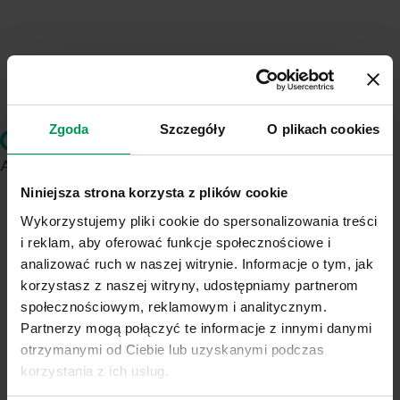
Zgoda
Szczegóły
O plikach cookies
Niniejsza strona korzysta z plików cookie
ul. Chemików 1
Wykorzystujemy pliki cookie do spersonalizowania treści
37-310 Nowa Sarzyna
i reklam, aby oferować funkcje społecznościowe i
NIP: 8160001828
analizować ruch w naszej witrynie. Informacje o tym, jak
KRS: 0000103271
korzystasz z naszej witryny, udostępniamy partnerom
REGON: 000042352
Numer Rejestrowy BDO: 000025132
społecznościowym, reklamowym i analitycznym.
Partnerzy mogą połączyć te informacje z innymi danymi
PRODUKTY
otrzymanymi od Ciebie lub uzyskanymi podczas
Herbicydy
korzystania z ich usług.
Fungicydy