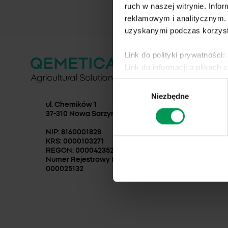
ruch w naszej witrynie. Inf
reklamowym i analitycznym. 
uzyskanymi podczas korzysta
Link do polityki prywatności:
PRODUKTY
Link do informacji o plikach 
Herbicydy
Wybór
Niezbędne
zgody
Fungicydy
ul. Chemików 1
Insektycydy
37-310 Nowa Sarzyna
Zaprawy nasi
NIP: 8160001828
Regulatory wz
KRS: 0000103271
REGON: 000042352
Katalogi do po
Numer Rejestrowy BDO:
000025132