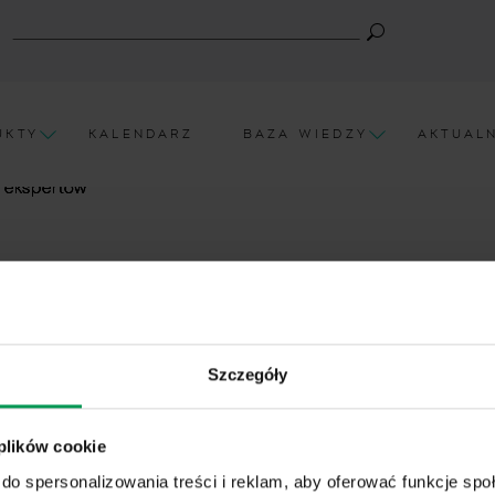
UKTY
KALENDARZ
BAZA WIEDZY
AKTUAL
 ekspertów
Wszystkie
Kukurydza
Filtruj
Szczegóły
 plików cookie
do spersonalizowania treści i reklam, aby oferować funkcje sp