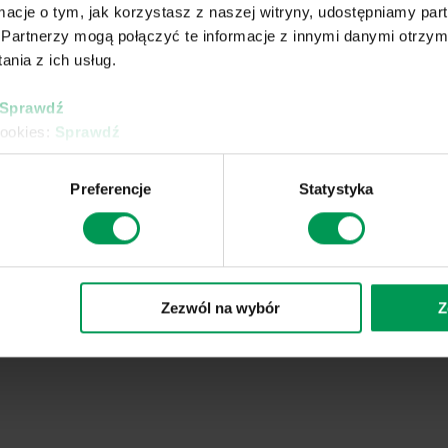
ormacje o tym, jak korzystasz z naszej witryny, udostępniamy p
Partnerzy mogą połączyć te informacje z innymi danymi otrzym
nia z ich usług.
Sprawdź
UPRAWY
BAZA WIEDZY
USŁUGI
cookies:
Sprawdź
Uprawa kukurydzy
Porady ekspertów
Laboratorium
Preferencje
Statystyka
Uprawa rzepaku
Atlas chwastów
Formulacje -
konfekcjono
Uprawa zboża
produktów
enne
Uprawa buraka
cukrowego
rostu
Uprawa ziemniaka
brania
Zezwól na wybór
Z
Uprawa warzyw
Sady i krzewy