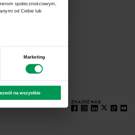
artnerom społecznościowym,
anymi od Ciebie lub
AKTUALNOŚCI
 DPL
KONTAKT
Marketing
POLITYKA
wanie
PRYWATNOŚCI
INFORMACJA O
SYSTEMIE
BEZPIECZEŃSTWA
ezwól na wszystkie
PLIKI COOKIES
ZNAJDŹ NAS