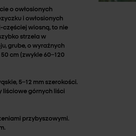
iście o owłosionych
ęzyczku i owłosionych
częściej wiosną, to nie
szybko strzela w
ju, grube, o wyraźnych
150 cm (zwykle 60–120
wąskie, 5–12 mm szerokości.
 liściowe górnych liści
orzeniami przybyszowymi.
m.