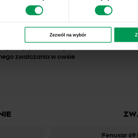
u, 100 szt./m2 – całkowita
całej Polsce, szczególnie
owe i łanowe). Ze względu
nasion oraz zdolność do
Zezwól na wybór
Z
 głębokości, ma tendencję
najmniej spodziewanych.
nego zwalczania w owsie
NIE
ZW
Fenuxar 69