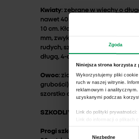
Kwiaty
: zebrane w wiechy o dłu
nawet 40 cm, silnie rozpierzchłe
10 cm. Kłoski zwykle trzykwiatow
mm, zwykle obejmują cały kłosek
Zgoda
rudych, szczeciniastych włosków
długą, 4-centymetrową, zgiętą k
Niniejsza strona korzysta z
Wykorzystujemy pliki cookie 
Owoc
: ziarniak, wydłużony (10–
ruch w naszej witrynie. Inf
grubości), przypomina ziarniak o
reklamowym i analitycznym. 
szorstko owłosiony, najczę-ściej
uzyskanymi podczas korzysta
Link do polityki prywatności:
SZKODLIWOŚĆ
Link do informacji o plikach 
Wybór
Progi szkodliwości
: 10 roślin na
Niezbędne
zgody