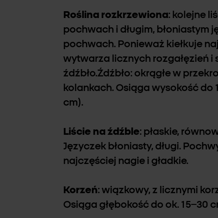
Roślina rozkrzewiona
: kolejne l
pochwach i długim, błoniastym j
pochwach. Ponieważ kiełkuje naj-
wytwarza licznych rozgałęzień i 
źdźbło.Źdźbło: okrągłe w przekro
kolankach. Osiąga wysokość do 
cm).
Liście na źdźble
: płaskie, równo
Języczek błoniasty, długi. Pochwy
najczęściej nagie i gładkie.
Korzeń
: wiązkowy, z licznymi k
Osiąga głębokość do ok. 15–30 c