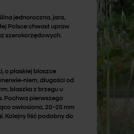
oślina jednoroczna, jara,
łej Polsce chwast upraw
raz szerokorzędowych.
i, o płaskiej blaszce
unerwie-niem, długości od
mm, blaszka z brzegu u
a. Pochwa pierwszego
ająco owłosiona, 20–25 mm
i. Kolejny liść podobny do