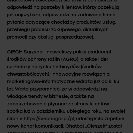
chatbotów i voicebotów stanowi więc naturalną
odpowiedź na potrzeby klientów, którzy oczekują
jak najszybszej odpowiedzi na zadawane firmie
pytania dotyczące chociażby produktów, usług,
przebiegu procesu zakupowego, aktualnych
promocji czy obsługi posprzedażowej.
CIECH Sarzyna - największy polski producent
środków ochrony roślin (AGRO), a także lider
sprzedaży na rynku herbicydów (środków
chwastobójczych), innowacyjne rozwiązania
marketingowo-informatyczne wdraża już od kilku
lat. Warto przypomnieć, że w odpowiedzi na
wiodące trendy w biznesie, a także na
zapotrzebowanie płynące ze strony klientów,
spółka już w październiku ubiegłego roku, na swojej
stronie
https://ciechagro.pl/pl
, udostępniła zupełnie
nowy kanał komunikacji. Chatbot „Cieszek” został