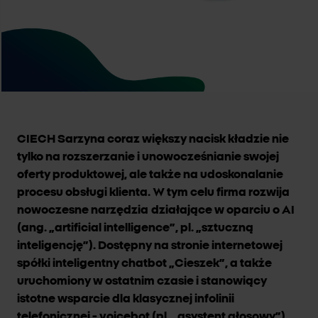
CIECH Sarzyna coraz większy nacisk kładzie nie
tylko na rozszerzanie i unowocześnianie swojej
oferty produktowej, ale także na udoskonalanie
procesu obsługi klienta. W tym celu firma rozwija
nowoczesne narzędzia
działające w oparciu o AI
(ang. „artificial intelligence”, pl. „sztuczną
inteligencję”). Dostępny na stronie internetowej
spółki inteligentny chatbot „Cieszek”, a także
uruchomiony w ostatnim czasie i stanowiący
istotne wsparcie dla klasycznej infolinii
telefonicznej - voicebot (pl. „asystent głosowy”),