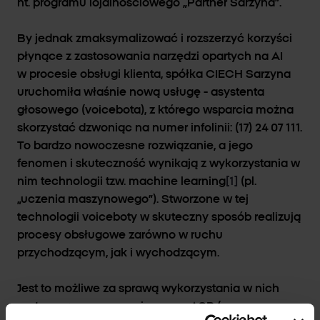
nt. programu lojalnościowego „Partner Sarzyna”.
By jednak zmaksymalizować i rozszerzyć korzyści
płynące z zastosowania narzędzi opartych na AI
w procesie obsługi klienta, spółka CIECH Sarzyna
uruchomiła właśnie nową usługę - asystenta
głosowego (voicebota), z którego wsparcia można
skorzystać dzwoniąc na numer infolinii: (17) 24 07 111.
To bardzo nowoczesne rozwiązanie, a jego
fenomen i skuteczność wynikają z wykorzystania w
nim technologii tzw. machine learning
[1]
(pl.
„uczenia maszynowego”). Stworzone w tej
technologii voiceboty w skuteczny sposób realizują
procesy obsługowe zarówno w ruchu
przychodzącym, jak i wychodzącym.
Jest to możliwe za sprawą wykorzystania w nich
systemu rozpoznawania mowy ASR (ang.