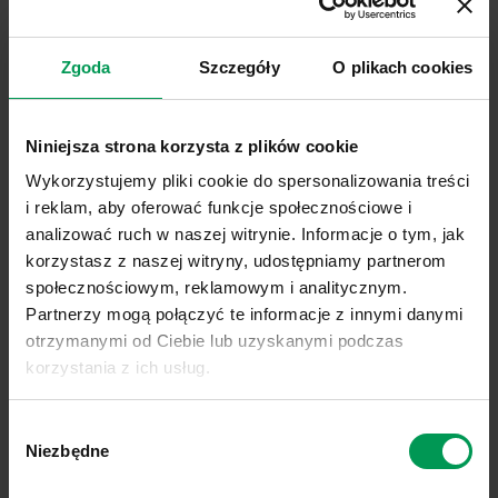
„Automatic Speech Recognition”), a także STT
(ang. „Speech To Text”). System ASR przekształca
bowiem mowę na tekst, który następnie trafia do
Zgoda
Szczegóły
O plikach cookies
silnika przetwarzania języka (NLP – ang. „Natural
Language Processing”, pl. „przetwarzanie języka
Niniejsza strona korzysta z plików cookie
naturalnego”). W kolejnym kroku, dzięki STT,
wygenerowana odpowiedź, która jest zamieniana
Wykorzystujemy pliki cookie do spersonalizowania treści
na głos. Stworzony w tej technologii asystent
i reklam, aby oferować funkcje społecznościowe i
głosowy stanowi doskonałą alternatywę dla
analizować ruch w naszej witrynie. Informacje o tym, jak
klasycznej infolinii, a jego najistotniejszą przewagą
korzystasz z naszej witryny, udostępniamy partnerom
jest jego praktycznie nieograniczona dostępność –
społecznościowym, reklamowym i analitycznym.
klienci mogą z niego skorzystać przez całą dobę,
Partnerzy mogą połączyć te informacje z innymi danymi
otrzymanymi od Ciebie lub uzyskanymi podczas
siedem dni w tygodniu. Oczywiście w przypadku
korzystania z ich usług.
nietypowych czy bardziej złożonych zapytań,
voicebot został zaprojektowany w taki sposób, by w
Link do polityki prywatności:
Sprawdź
razie potrzeby przekierować rozmowę do
Wybór
Link do informacji o plikach cookies:
Sprawdź
Niezbędne
odpowiednich konsultantów, którzy wciąż pozostają
zgody
do dyspozycji klientów.