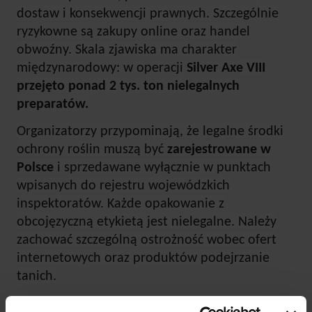
dostaw i konsekwencji prawnych. Szczególnie
ryzykowne są zakupy online oraz handel
obwoźny. Skala zjawiska ma charakter
międzynarodowy: w operacji
Silver Axe VIII
przejęto ponad 2 tys. ton nielegalnych
preparatów.
Organizatorzy przypominają, że legalne środki
ochrony roślin muszą być
zarejestrowane w
Polsce
i sprzedawane wyłącznie w punktach
wpisanych do rejestru wojewódzkich
inspektoratów. Każde opakowanie z
obcojęzyczną etykietą jest nielegalne. Należy
zachować szczególną ostrożność wobec ofert
internetowych oraz produktów podejrzanie
tanich.
Zmiany w ustawie o środkach ochrony roślin