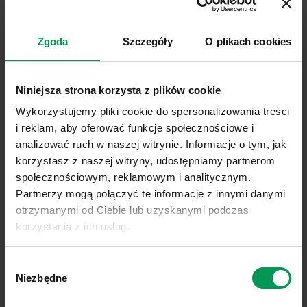
mają dodatkowo ograniczyć nadużycia - m.in.
wprowadzono
zakaz sprzedaży fumigantów
Zgoda
Szczegóły
O plikach cookies
online
oraz
obowiązek podawania danych
sprzedawcy i nabywcy przy transakcjach
internetowych.
Niniejsza strona korzysta z plików cookie
Kampania podkreśla, że stosowanie wyłącznie
Wykorzystujemy pliki cookie do spersonalizowania treści
legalnych preparatów to
gwarancja
i reklam, aby oferować funkcje społecznościowe i
bezpieczeństwa żywności, środowiska i
analizować ruch w naszej witrynie. Informacje o tym, jak
stabilności gospodarstw.
Od lat łączy działania
korzystasz z naszej witryny, udostępniamy partnerom
społecznościowym, reklamowym i analitycznym.
kontrolne z edukacją – w
siedmiu
Partnerzy mogą połączyć te informacje z innymi danymi
dotychczasowych edycjach przeprowadzono
otrzymanymi od Ciebie lub uzyskanymi podczas
szereg szkoleń dla służb i rolników we
korzystania z ich usług.
współpracy z KRUS oraz rozdystrybuowano
łącznie
109 tys. folderów i plakatów w czterech
Link do polityki prywatności:
Sprawdź
Wybór
językach.
informacyjnych.
Link do informacji o plikach cookies:
Sprawdź
Niezbędne
zgody
Całość artykułu na stronie:
“Kupując