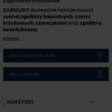
zagrożenia chorobowe.
ZAROLIS®
skutecznie hamuje rozwój
suchej zgnilizny kapustnych
,
czerni
krzyżowych
,
szarej pleśni
oraz
zgnilizny
twardzikowej
.
ROZWIŃ
ZNAJDŹ DYSTRYBUTORA
OBLICZ DAWKĘ
KORZYŚCI