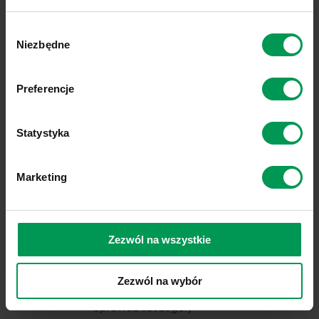
POLECANE PRODUKTY
Link do polityki prywatności:
Sprawdź
Wybór
Link do informacji o plikach cookies:
Sprawdź
Niezbędne
zgody
Preferencje
Statystyka
Marketing
Zezwól na wszystkie
DOVVO® 375 SC
Zezwól na wybór
Sprawdź szczegóły