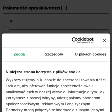
Pojemność opryskiwacza
[ l ]
Zgoda
Szczegóły
O plikach cookies
Całkowita ilość śor [ l ]
Niniejsza strona korzysta z plików cookie
0.00
Wykorzystujemy pliki cookie do spersonalizowania treści
i reklam, aby oferować funkcje społecznościowe i
Ilość wody [ l ]
analizować ruch w naszej witrynie. Informacje o tym, jak
0.00
korzystasz z naszej witryny, udostępniamy partnerom
społecznościowym, reklamowym i analitycznym.
Ilość opryskiwaczy [ szt ]
Partnerzy mogą połączyć te informacje z innymi danymi