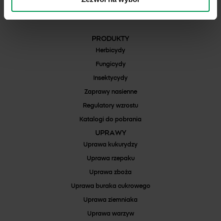
REGON: 000042352
Numer Rejestrowy BDO: 000025132
PRODUKTY
Herbicydy
Fungicydy
Insektycydy
Zaprawy nasienne
Regulatory wzrostu
Katalogi do pobrania
UPRAWY
Uprawa kukurydzy
Uprawa rzepaku
Uprawa zboża
Uprawa buraka cukrowego
Uprawa ziemniaka
Uprawa warzyw