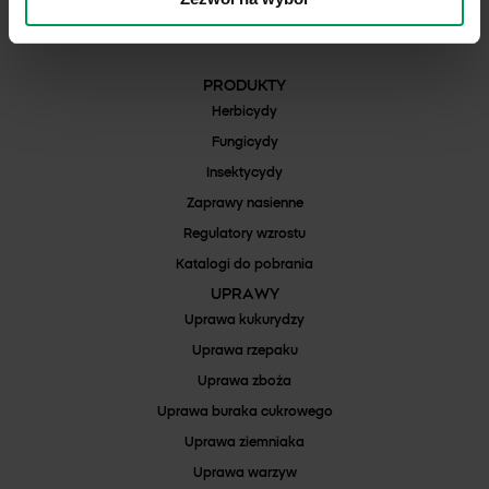
REGON: 000042352
Numer Rejestrowy BDO: 000025132
PRODUKTY
Herbicydy
Fungicydy
Insektycydy
Zaprawy nasienne
Regulatory wzrostu
Katalogi do pobrania
UPRAWY
Uprawa kukurydzy
Uprawa rzepaku
Uprawa zboża
Uprawa buraka cukrowego
Uprawa ziemniaka
Uprawa warzyw