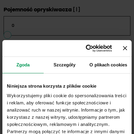
Pojemność opryskiwacza
[ l ]
Zgoda
Szczegóły
O plikach cookies
Całkowita ilość śor [ l ]
Niniejsza strona korzysta z plików cookie
0.00
Wykorzystujemy pliki cookie do spersonalizowania treści
i reklam, aby oferować funkcje społecznościowe i
Ilość wody [ l ]
analizować ruch w naszej witrynie. Informacje o tym, jak
0.00
korzystasz z naszej witryny, udostępniamy partnerom
społecznościowym, reklamowym i analitycznym.
Ilość opryskiwaczy [ szt ]
Partnerzy mogą połączyć te informacje z innymi danymi