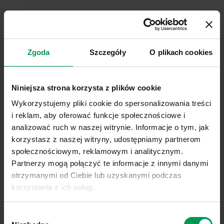
Wierzbownica gruczołowata
dobrze czuje się
zarówno na terenie suchym, jak i wilgotnym. Jest to
chwast trudny w zwalczaniu, wykazujący wysoką
Zgoda
Szczegóły
O plikach cookies
odporność na działanie preparatów chemicznych.
To powoduje, że jego eliminacja z sadu może się
okazać dużym wyzwaniem. Eksperci zalecają
Niniejsza strona korzysta z plików cookie
stosowanie sporej dawki herbicydów, które należy
Wykorzystujemy pliki cookie do spersonalizowania treści
odpowiednio dobierać. Obfity
oprysk
może być w
i reklam, aby oferować funkcje społecznościowe i
takiej sytuacji skuteczny, należy jednak liczyć się z
analizować ruch w naszej witrynie. Informacje o tym, jak
koniecznością jego powtórzenia.
korzystasz z naszej witryny, udostępniamy partnerom
społecznościowym, reklamowym i analitycznym.
Stosowanie/Zwalczanie
Partnerzy mogą połączyć te informacje z innymi danymi
otrzymanymi od Ciebie lub uzyskanymi podczas
korzystania z ich usług.
Link do polityki prywatności:
Sprawdź
Wybór
Link do informacji o plikach cookies:
Sprawdź