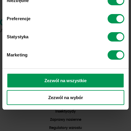
Niezbędne
zgody
Preferencje
Statystyka
ul. Chemików 1
37-310 Nowa Sarzyna
Marketing
NIP: 8160001828
KRS: 0000103271
REGON: 000042352
Numer Rejestrowy BDO: 000025132
Zezwól na wszystkie
PRODUKTY
Herbicydy
Zezwól na wybór
Fungicydy
Insektycydy
Zaprawy nasienne
Regulatory wzrostu