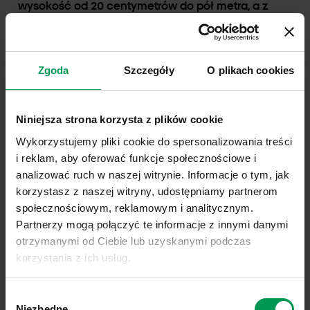
wysokość od 20 centymetrów do pół metra, a z
nich rozwijają się sztywne, cieńsze pędy.
Szczaw polny
posiada liście w kolorze zielonym
Zgoda
Szczegóły
O plikach cookies
lub zielonym o czerwonawym zabarwieniu. Zagraża
roślinom uprawnym, odcinając je od substancji
odżywczych oraz wody. Zalecana jest profilaktyka
Niniejsza strona korzysta z plików cookie
w postaci dbania o wysoką jakość materiałów
Wykorzystujemy pliki cookie do spersonalizowania treści
siewnych. Jeśli chwast się rozrośnie, walka z nim
i reklam, aby oferować funkcje społecznościowe i
jest trudna –
oprysk
o silnie skoncentrowanej
analizować ruch w naszej witrynie. Informacje o tym, jak
formule może jednak wykazać skuteczność.
korzystasz z naszej witryny, udostępniamy partnerom
społecznościowym, reklamowym i analitycznym.
Stosowanie/Zwalczanie
Partnerzy mogą połączyć te informacje z innymi danymi
otrzymanymi od Ciebie lub uzyskanymi podczas
korzystania z ich usług.
Link do polityki prywatności:
Sprawdź
Wybór
Link do informacji o plikach cookies:
Sprawdź
Niezbędne