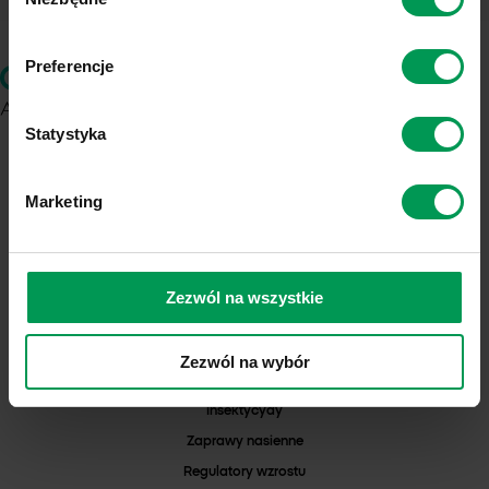
zgody
Preferencje
Statystyka
ul. Chemików 1
37-310 Nowa Sarzyna
Marketing
NIP: 8160001828
KRS: 0000103271
REGON: 000042352
Numer Rejestrowy BDO: 000025132
Zezwól na wszystkie
PRODUKTY
Herbicydy
Zezwól na wybór
Fungicydy
Insektycydy
Zaprawy nasienne
Regulatory wzrostu