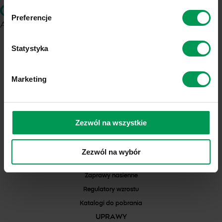
Preferencje
ul. Chemików 1
Statystyka
37-310 Nowa Sarzyna
NIP: 8160001828
Marketing
KRS: 0000103271
REGON: 000042352
Numer Rejestrowy BDO: 000025132
Zezwól na wszystkie
PRODUKTY
Herbicydy
Fungicydy
Zezwól na wybór
Insektycydy
Zaprawy nasienne
Regulatory wzrostu
Katalogi do pobrania
UPRAWY