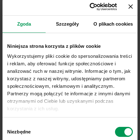
o lekkim zakwaszeniu i dużej zawartości azotu.
Rumianek pospolity
może mieć łodygę wysoką na
Zgoda
Szczegóły
O plikach cookies
15 centymetrów, natomiast jego koszyczki
kwiatowe mają około 2 centymetry średnicy. Okres
kwitnienia pomiędzy majem a sierpniem.
Niniejsza strona korzysta z plików cookie
Eliminacja chwastu nie powinna stanowić dużego
Wykorzystujemy pliki cookie do spersonalizowania treści
problemu, jeśli
oprysk
herbicydami zostanie
i reklam, aby oferować funkcje społecznościowe i
odpowiednio zaplanowany.
analizować ruch w naszej witrynie. Informacje o tym, jak
korzystasz z naszej witryny, udostępniamy partnerom
Stosowanie/Zwalczanie
społecznościowym, reklamowym i analitycznym.
Partnerzy mogą połączyć te informacje z innymi danymi
otrzymanymi od Ciebie lub uzyskanymi podczas
korzystania z ich usług.
Link do polityki prywatności:
Sprawdź
Wybór
Link do informacji o plikach cookies:
Sprawdź
Niezbędne
zgody