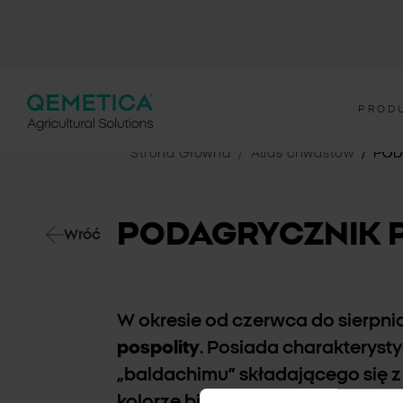
PROD
Strona Główna
Atlas chwastów
POD
PODAGRYCZNIK 
Wróć
W okresie od czerwca do sierpni
pospolity
. Posiada charakteryst
„baldachimu” składającego się z
kolorze białym. Zaliczany do rośli