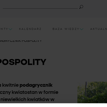
UKTY
KALENDARZ
BAZA WIEDZY
AKTUAL
AGRYCZNIK POSPOLITY
POSPOLITY
a kwitnie
podagrycznik
yczny kwiatostan w formie
 niewielkich kwiatków w
n wieloletnich o