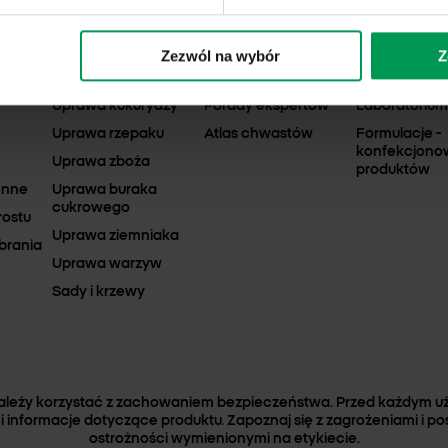
y lub glifosat.
Zezwól na wybór
Z
UPRAWY
BAZA WIEDZY
USŁUGI
Uprawa kukurydzy
Porady ekspertów
Laboratorium
Uprawa rzepaku
Atlas chwastów
Formulacje -
konfekcjono
Uprawa zboża
produktów
enne
Uprawa buraka
cukrowego
rostu
Uprawa ziemniaka
brania
Uprawa warzyw
Sady i krzewy
należy korzystać z zachowaniem bezpieczeństwa. Przed każdym uż
i informacje dotyczące produktu. Zapoznaj się z zagrożeniami i po
ostrożności wymienionymi na etykiecie.