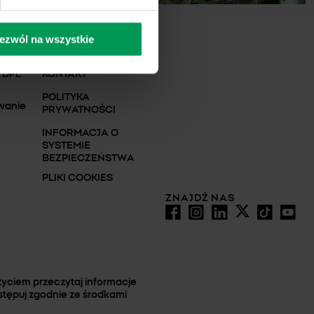
ezwól na wszystkie
AKTUALNOŚCI
 DPL
KONTAKT
POLITYKA
wanie
PRYWATNOŚCI
INFORMACJA O
SYSTEMIE
BEZPIECZEŃSTWA
PLIKI COOKIES
ZNAJDŹ NAS
yciem przeczytaj informacje
stępuj zgodnie ze środkami