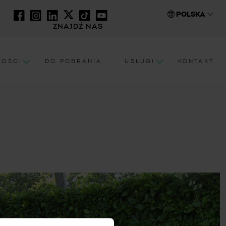
POLSKA
ZNAJDŹ NAS
NOŚCI
DO POBRANIA
USŁUGI
KONTAKT