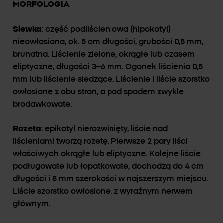
MORFOLOGIA
Siewka
: część podliścieniowa (hipokotyl)
nieowłosiona, ok. 5 cm długości, grubości 0,5 mm,
brunatna. Liścienie zielone, okrągłe lub czasem
eliptyczne, długości 3–6 mm. Ogonek liścienia 0,5
mm lub liścienie siedzące. Liścienie i liście szorstko
owłosione z obu stron, a pod spodem zwykle
brodawkowate.
Rozeta
: epikotyl nierozwinięty, liście nad
liścieniami tworzą rozetę. Pierwsze 2 pary liści
właściwych okrągłe lub eliptyczne. Kolejne liście
podługowate lub łopatkowate, dochodzą do 4 cm
długości i 8 mm szerokości w najszerszym miejscu.
Liście szorstko owłosione, z wyraźnym nerwem
głównym.