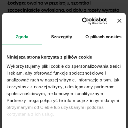
Łodyga
: owalna w przekroju, szorstko i
szczeciniaście owłosiona, od dołu z rozety wyrasta
kilka pędów. Osiąga wysokość do 60 cm (zwykle
10–20 cm).
Zgoda
Szczegóły
O plikach cookies
Liście na łodydze
: rzadko rozstawione, siedzące
lub na bardzo krótkim ogonku, lancetowate, o
zaokrąglonej nasadzie, szorstko owłosione, z ich
Niniejsza strona korzysta z plików cookie
kątów wyrastają rozgałęzienia.
Wykorzystujemy pliki cookie do spersonalizowania treści
i reklam, aby oferować funkcje społecznościowe i
Korzeń
: płytki, do 10 cm głębokości, delikatny, silnie
analizować ruch w naszej witrynie. Informacje o tym, jak
rozgałęziony.
korzystasz z naszej witryny, udostępniamy partnerom
społecznościowym, reklamowym i analitycznym.
Kwiaty
: zebrane w luźne grona lub sierpiki, na
Partnerzy mogą połączyć te informacje z innymi danymi
odstających szypułkach, długości ok. 2 razy
otrzymanymi od Ciebie lub uzyskanymi podczas
większej niż kwiat. Płatki korony błękitne,
korzystania z ich usług.
szerokość kwiatu ok. 3 mm.
Link do polityki prywatności:
Sprawdź