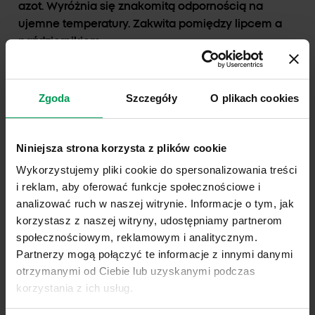
azot. Wyróżnia się znakomitą odpornością na
ujemne temperatury. Zakwita pomiędzy lipcem a
październikiem.
Szybko zarasta nawet bardzo duże obszary, co
czyni
krwawnik pospolity
chwastem
Zgoda
Szczegóły
O plikach cookies
ekspansywnym i w sprzyjających warunkach
groźnym. Okazy wyrastają do jednego metra
wysokości. W procesie zwalczania egzamin zdają
Niniejsza strona korzysta z plików cookie
metody mechaniczne. Można więc stosować
Wykorzystujemy pliki cookie do spersonalizowania treści
koszenie oraz ścinanie rośliny. Gdy zagęszczenie
i reklam, aby oferować funkcje społecznościowe i
osiągnie wysoki poziom,
oprysk
za pomocą
analizować ruch w naszej witrynie. Informacje o tym, jak
starannie dobranych preparatów jest wskazany i
korzystasz z naszej witryny, udostępniamy partnerom
skuteczny.
społecznościowym, reklamowym i analitycznym.
Partnerzy mogą połączyć te informacje z innymi danymi
otrzymanymi od Ciebie lub uzyskanymi podczas
Stosowanie/Zwalczanie
korzystania z ich usług.