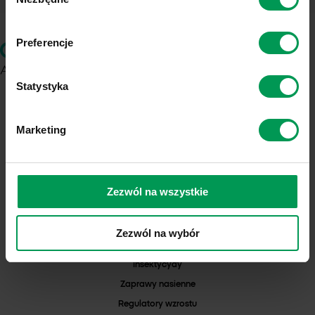
zgody
Preferencje
Statystyka
ul. Chemików 1
37-310 Nowa Sarzyna
Marketing
NIP: 8160001828
KRS: 0000103271
REGON: 000042352
Numer Rejestrowy BDO: 000025132
Zezwól na wszystkie
PRODUKTY
Herbicydy
Zezwól na wybór
Fungicydy
Insektycydy
Zaprawy nasienne
Regulatory wzrostu