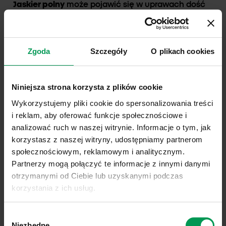
Jaskier polny
może pojawić się w uprawach dość
niespodziewanie, a największy wpływ na to ma
niedostateczna dbałość hodowców o jakość
materiału siewnego – tam bowiem zazwyczaj
Zgoda
Szczegóły
O plikach cookies
znajdują się nasiona szkodnika. Oznacza to
konieczność sięgania po materiał dobrej jakości.
Pomoże również koszenie łąk blisko powierzchni
Niniejsza strona korzysta z plików cookie
ziemi.
Oprysk
herbicydami zalecany przy dużej
Wykorzystujemy pliki cookie do spersonalizowania treści
ekspansji – powinien być dostosowany do
i reklam, aby oferować funkcje społecznościowe i
charakteru upraw i oparty o specyfiki dedykowane
analizować ruch w naszej witrynie. Informacje o tym, jak
do walki z tym chwastem.
korzystasz z naszej witryny, udostępniamy partnerom
społecznościowym, reklamowym i analitycznym.
Stosowanie/Zwalczanie
Partnerzy mogą połączyć te informacje z innymi danymi
otrzymanymi od Ciebie lub uzyskanymi podczas
korzystania z ich usług.
Link do polityki prywatności:
Sprawdź
Wybór
Link do informacji o plikach cookies:
Sprawdź
Niezbędne