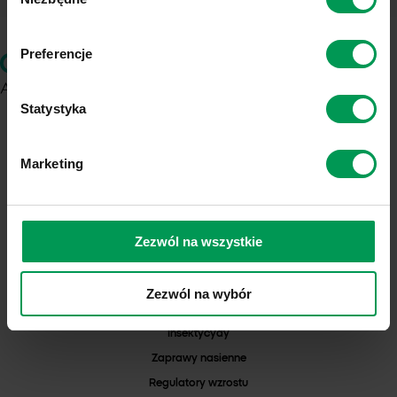
zgody
Preferencje
Statystyka
ul. Chemików 1
37-310 Nowa Sarzyna
Marketing
NIP: 8160001828
KRS: 0000103271
REGON: 000042352
Numer Rejestrowy BDO: 000025132
Zezwól na wszystkie
PRODUKTY
Herbicydy
Zezwól na wybór
Fungicydy
Insektycydy
Zaprawy nasienne
Regulatory wzrostu