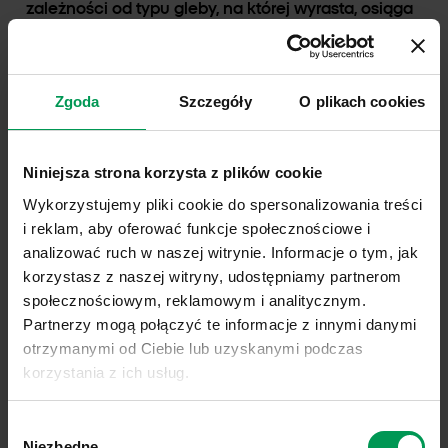
zależności od typu gleby, na której wyrasta, osiąga
wysokość od 5 do około 30 centymetrów.
Babka zwyczajna
jest chwastem trudnym w
Zgoda
Szczegóły
O plikach cookies
zwalczaniu z uwagi na duże tempo rozwoju i
dynamiczne rozprzestrzenianie się nawet w
warunkach temu niesprzyjających. Oznacza to,
Niniejsza strona korzysta z plików cookie
że
oprysk
z użyciem herbicydu musi być
Wykorzystujemy pliki cookie do spersonalizowania treści
przeprowadzony z rozmachem i koniecznie z
i reklam, aby oferować funkcje społecznościowe i
zastosowaniem środków o skoncentrowanym
analizować ruch w naszej witrynie. Informacje o tym, jak
działaniu.
korzystasz z naszej witryny, udostępniamy partnerom
społecznościowym, reklamowym i analitycznym.
Stosowanie/Zwalczanie
Partnerzy mogą połączyć te informacje z innymi danymi
otrzymanymi od Ciebie lub uzyskanymi podczas
korzystania z ich usług.
Link do polityki prywatności:
Sprawdź
Wybór
Link do informacji o plikach cookies:
Sprawdź
Niezbędne