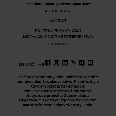
Formulacje - konfekcjonowanie produktów
AKTUALNOŚCI
Sprawdź dostępność
KONTAKT
POLITYKA PRYWATNOŚCI
INFORMACJA O SYSTEMIE BEZPIECZEŃSTWA
PLIKI COOKIES
ZNAJDŹ NAS
Ze środków ochrony roślin należy korzystać z
zachowaniem bezpieczeństwa. Przed każdym
użyciem przeczytaj informacje
zamieszczone w etykiecie i informacje
WINDSAR® 250 EC
dotyczące produktu. Zapoznaj się z
zagrożeniami i postępuj zgodnie ze środkami
ostrożności wymienionymi na etykiecie.
Sprawdź dostępność