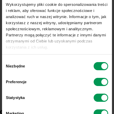
Wykorzystujemy pliki cookie do spersonalizowania treści
i reklam, aby oferować funkcje społecznościowe i
analizować ruch w naszej witrynie. Informacje o tym, jak
korzystasz z naszej witryny, udostępniamy partnerom
społecznościowym, reklamowym i analitycznym.
Partnerzy mogą połączyć te informacje z innymi danymi
otrzymanymi od Ciebie lub uzyskanymi podczas
korzystania z ich usług.
Link do polityki prywatności:
Sprawdź
Wybór
CHWASTOX® COMPLEX 260
Link do informacji o plikach cookies:
Sprawdź
Niezbędne
zgody
EW
Sprawdź dostępność
Preferencje
DYSTRYBUTORZY
Statystyka
ODDZIAŁY
Marketing