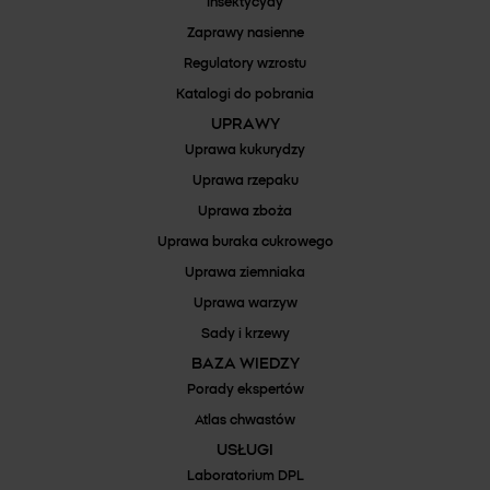
Insektycydy
Zaprawy nasienne
Regulatory wzrostu
TOKAMA®
Katalogi do pobrania
UPRAWY
Sprawdź dostępność
Uprawa kukurydzy
Uprawa rzepaku
Uprawa zboża
Uprawa buraka cukrowego
Uprawa ziemniaka
Uprawa warzyw
Sady i krzewy
BAZA WIEDZY
Porady ekspertów
Atlas chwastów
USŁUGI
Laboratorium DPL
ZAPRAWA SARFUN® 025 FS