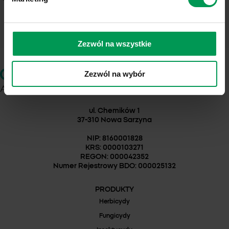
Zezwól na wszystkie
Zezwól na wybór
FAWORYT® 300 SL
Sprawdź dostępność
ul. Chemików 1
37-310 Nowa Sarzyna
NIP: 8160001828
KRS: 0000103271
REGON: 000042352
Numer Rejestrowy BDO: 000025132
PRODUKTY
Herbicydy
Fungicydy