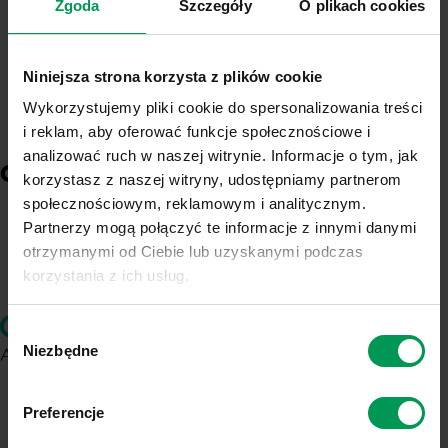
Zgoda
Szczegóły
O plikach cookies
Sprawdź dostępność
Niniejsza strona korzysta z plików cookie
Wykorzystujemy pliki cookie do spersonalizowania treści
DYSTRYBUTORZY
i reklam, aby oferować funkcje społecznościowe i
analizować ruch w naszej witrynie. Informacje o tym, jak
ODDZIAŁY
korzystasz z naszej witryny, udostępniamy partnerom
społecznościowym, reklamowym i analitycznym.
Partnerzy mogą połączyć te informacje z innymi danymi
otrzymanymi od Ciebie lub uzyskanymi podczas
korzystania z ich usług.
Link do polityki prywatności:
Sprawdź
Wybór
Link do informacji o plikach cookies:
Sprawdź
Niezbędne
zgody
ul. Chemików 1
Preferencje
37-310 Nowa Sarzyna