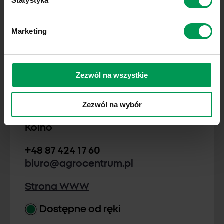
Statystyka
bialystok@adleragro.pl
Strona WWW
Marketing
TOKAMA®
Dostępne od ręki
Sprawdź dostępność
Zezwól na wszystkie
AGROCENTRUM
Zezwól na wybór
18-500 Kolejowa 1
Kolno
+48 87 424 17 60
biuro@agrocentrum.pl
Strona WWW
Dostępne od ręki
ZAPRAWA SARFUN® 025 FS