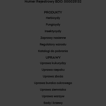
Numer Rejestrowy BDO: 000025132
+48 48 668 04 71
PRODUKTY
info@agrosimex.com.pl
Herbicydy
Fungicydy
Strona WWW
Insektycydy
Dostępne od ręki
Zaprawy nasienne
Regulatory wzrostu
Katalogi do pobrania
UPRAWY
AGROSKŁAD
Uprawa kukurydzy
JUZAN® EXTRA 100 SC
97-225 Ujazd
Uprawa rzepaku
Józefin 39
Uprawa zboża
Sprawdź dostępność
Uprawa buraka cukrowego
+48 44 719 24 88
Uprawa ziemniaka
biuro@agrosklad.com.pl
Uprawa warzyw
Strona WWW
Sady i krzewy