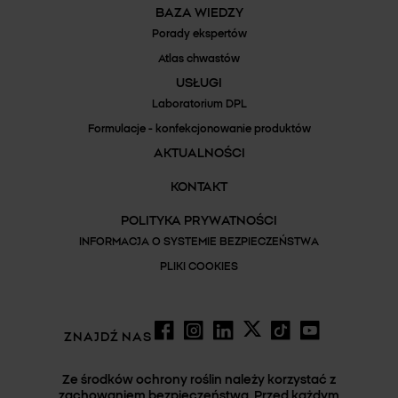
BAZA WIEDZY
Dostępne od ręki
Porady ekspertów
Atlas chwastów
USŁUGI
Laboratorium DPL
AMPOL-MEROL
Formulacje - konfekcjonowanie produktów
87-200 Wąbrzeźno
AKTUALNOŚCI
Mikołaja z Ryńska 28a
TEZOSAR® 500 SC
KONTAKT
+48 56 688 48 00
Sprawdź dostępność
POLITYKA PRYWATNOŚCI
info@ampol-merol.pl
INFORMACJA O SYSTEMIE BEZPIECZEŃSTWA
Strona WWW
PLIKI COOKIES
Dostępne od ręki
ZNAJDŹ NAS
Ze środków ochrony roślin należy korzystać z
zachowaniem bezpieczeństwa. Przed każdym