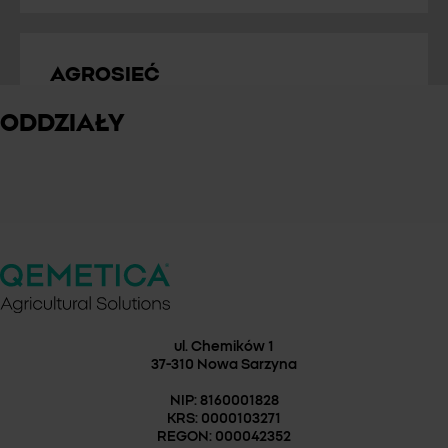
Sprawdź dostępność
AGROSIEĆ
86-200 Chełmno
ODDZIAŁY
Przemysłowa 6
+48 800 934 179
sekretariat@agrosiec.pl
Strona WWW
Dostępne od ręki
ul. Chemików 1
WINDSAR® 250 EC
37-310 Nowa Sarzyna
AGROSIMEX
NIP: 8160001828
Sprawdź dostępność
05-620 Błędów
KRS: 0000103271
REGON: 000042352
Goliany 43