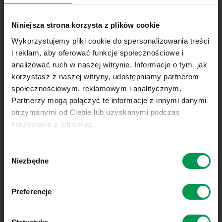
ACM AGROCENTRUM
25-420 Kielce
Niniejsza strona korzysta z plików cookie
Domaszowska 143B
Wykorzystujemy pliki cookie do spersonalizowania treści
i reklam, aby oferować funkcje społecznościowe i
+48 41 368 11 00
analizować ruch w naszej witrynie. Informacje o tym, jak
handlowy@agrocentrum.com.pl
korzystasz z naszej witryny, udostępniamy partnerom
FAWORYT® 300 SL
społecznościowym, reklamowym i analitycznym.
Strona WWW
Partnerzy mogą połączyć te informacje z innymi danymi
Sprawdź dostępność
otrzymanymi od Ciebie lub uzyskanymi podczas
Dostępne od ręki
korzystania z ich usług.
Link do polityki prywatności:
Sprawdź
Wybór
Link do informacji o plikach cookies:
Sprawdź
Niezbędne
zgody
ADLER-AGRO
15-521 Białystok
Zaścianki, Szosa Baranowicka 62
Preferencje
+48 85 741 86 50