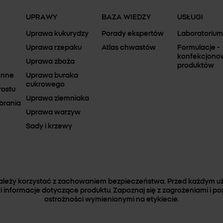
UPRAWY
BAZA WIEDZY
USŁUGI
Uprawa kukurydzy
Porady ekspertów
Laboratorium
Uprawa rzepaku
Atlas chwastów
Formulacje -
konfekcjono
Uprawa zboża
produktów
enne
Uprawa buraka
cukrowego
rostu
Uprawa ziemniaka
brania
Uprawa warzyw
Sady i krzewy
należy korzystać z zachowaniem bezpieczeństwa. Przed każdym uż
i informacje dotyczące produktu. Zapoznaj się z zagrożeniami i po
ostrożności wymienionymi na etykiecie.