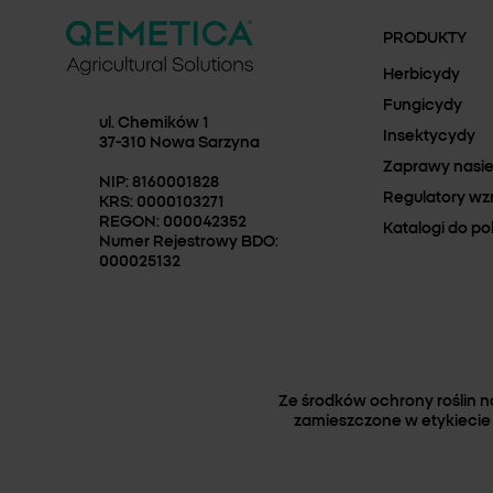
PRODUKTY
Herbicydy
Fungicydy
TOKAMA®
ul. Chemików 1
Insektycydy
37-310 Nowa Sarzyna
Zaprawy nasi
NIP: 8160001828
Sprawdź dostępność
Regulatory wz
KRS: 0000103271
REGON: 000042352
Katalogi do po
Numer Rejestrowy BDO:
000025132
Ze środków ochrony roślin 
zamieszczone w etykiecie 